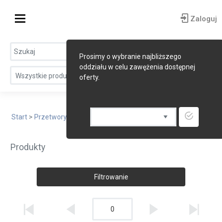
Zaloguj
Prosimy o wybranie najbliższego
oddziału w celu zawężenia dostępnej
Wszystkie produkty
oferty.
Start
>
Przetwory zbożowe
> Produkty bezglutenowe
Produkty
Filtrowanie
0