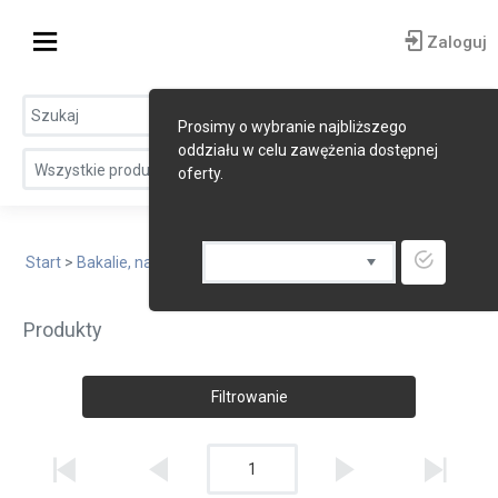
Zaloguj
Prosimy o wybranie najbliższego
oddziału w celu zawężenia dostępnej
Wszystkie produkty
oferty.
Start
>
Bakalie, nasiona spożywcze
> Nasiona
Produkty
Filtrowanie
1