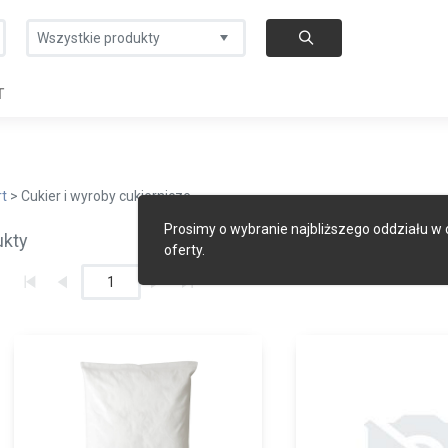
Wszystkie produkty
T
rt
> Cukier i wyroby cukiernicze
Prosimy o wybranie najbliższego oddziału w
ukty
oferty.
1