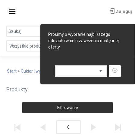
Zaloguj
Prosimy o wybranie najbliższego
oddziału w celu zawężenia dostępnej
Wszystkie produkty
oferty.
Start
>
Cukier i wyroby cukiernicze
> Wyroby czekoladowe
Produkty
Filtrowanie
0