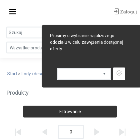
Zaloguj
Prosimy o wybranie najbliższego
oddziału w celu zawężenia dostępnej
Wszystkie produkty
oferty.
Start
>
Lody i desery mrożone
> Desery mrożone
Produkty
Filtrowanie
0