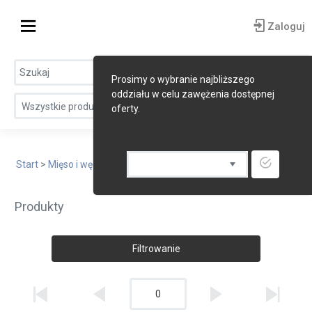
Zaloguj
Prosimy o wybranie najbliższego
oddziału w celu zawężenia dostępnej
Wszystkie produkty
oferty.
Start
>
Mięso i wędliny
> Wędliny i przetwory drobiowe
Produkty
Filtrowanie
0