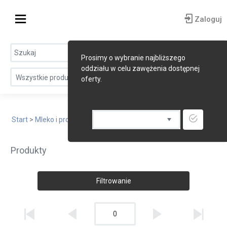
Zaloguj
Prosimy o wybranie najbliższego
oddziału w celu zawężenia dostępnej
Wszystkie produkty
oferty.
Start
>
Mleko i produkty mleczne
> Lody gastronomiczne
Produkty
Filtrowanie
0