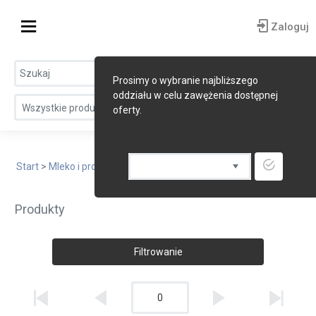
Zaloguj
Prosimy o wybranie najbliższego
oddziału w celu zawężenia dostępnej
Wszystkie produkty
oferty.
Start
>
Mleko i produkty mleczne
> Sery twarogowe
Produkty
Filtrowanie
0