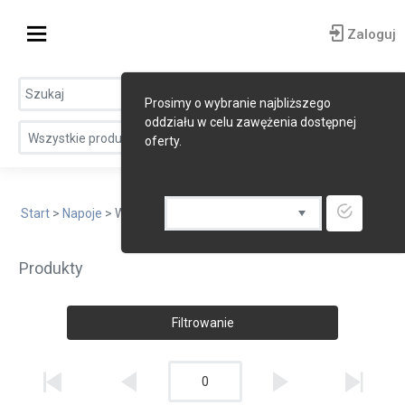
Zaloguj
Prosimy o wybranie najbliższego
oddziału w celu zawężenia dostępnej
Wszystkie produkty
oferty.
Start
>
Napoje
> Wina
Produkty
Filtrowanie
0