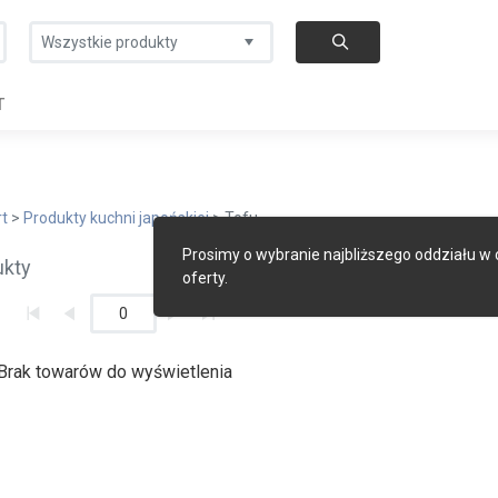
Wszystkie produkty
T
rt
>
Produkty kuchni japońskiej
> Tofu
Prosimy o wybranie najbliższego oddziału w
ukty
oferty.
0
Brak towarów do wyświetlenia