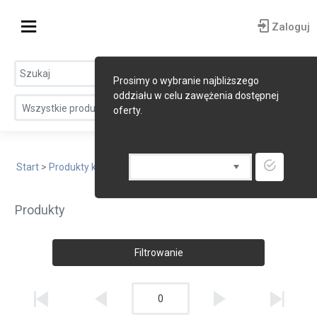
Zaloguj
Prosimy o wybranie najbliższego
oddziału w celu zawężenia dostępnej
Wszystkie produkty
oferty.
Start
>
Produkty kuchni orientalnej
> Inne produkty orientalne
Produkty
Filtrowanie
0