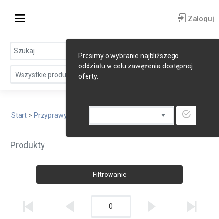
Zaloguj
Prosimy o wybranie najbliższego
oddziału w celu zawężenia dostępnej
Wszystkie produkty
oferty.
Start
>
Przyprawy, sosy, dressingi
> Musztarda
Produkty
Filtrowanie
0