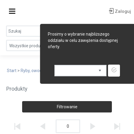
Zaloguj
Prosimy o wybranie najbliższego
oddziału w celu zawężenia dostępnej
Wszystkie produkty
oferty.
Start
>
Ryby, owoce morza, śledzie
> Inne skorupiaki
Produkty
Filtrowanie
0