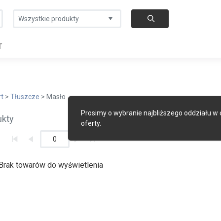
Wszystkie produkty
T
rt
>
Tłuszcze
> Masło
Prosimy o wybranie najbliższego oddziału w
ukty
oferty.
0
Brak towarów do wyświetlenia