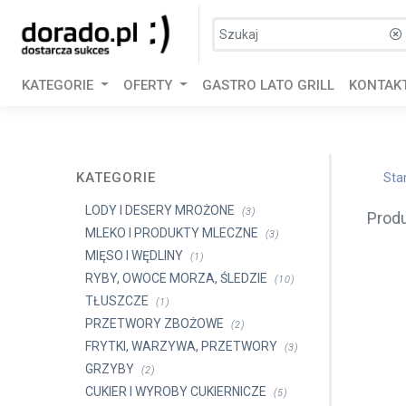
KATEGORIE
OFERTY
GASTRO LATO GRILL
KONTAK
KATEGORIE
Sta
LODY I DESERY MROŻONE
(3)
Prod
MLEKO I PRODUKTY MLECZNE
(3)
MIĘSO I WĘDLINY
(1)
RYBY, OWOCE MORZA, ŚLEDZIE
(10)
TŁUSZCZE
(1)
PRZETWORY ZBOŻOWE
(2)
FRYTKI, WARZYWA, PRZETWORY
(3)
GRZYBY
(2)
CUKIER I WYROBY CUKIERNICZE
(5)