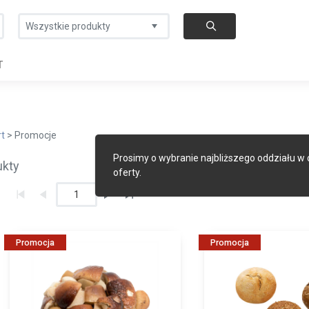
Wszystkie produkty
T
rt
> Promocje
Prosimy o wybranie najbliższego oddziału w
ukty
oferty.
1
Promocja
Promocja