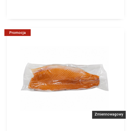
Promocja
Zmiennowagowy