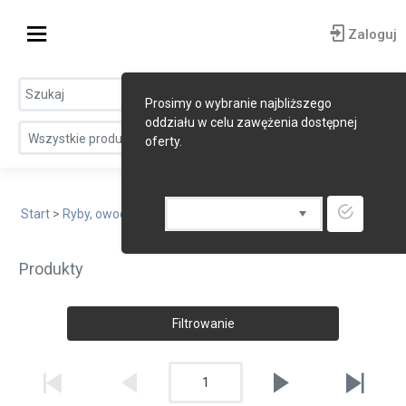
Zaloguj
Prosimy o wybranie najbliższego
oddziału w celu zawężenia dostępnej
Wszystkie produkty
oferty.
Start
>
Ryby, owoce morza, śledzie
> Ryby mrożone
Produkty
Filtrowanie
1