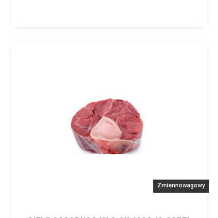
Zmiennowagowy