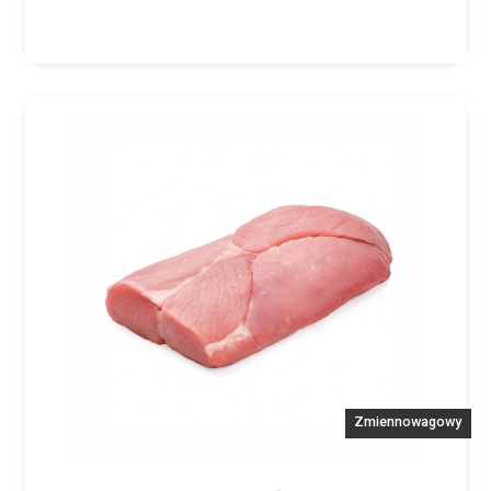
Zmiennowagowy