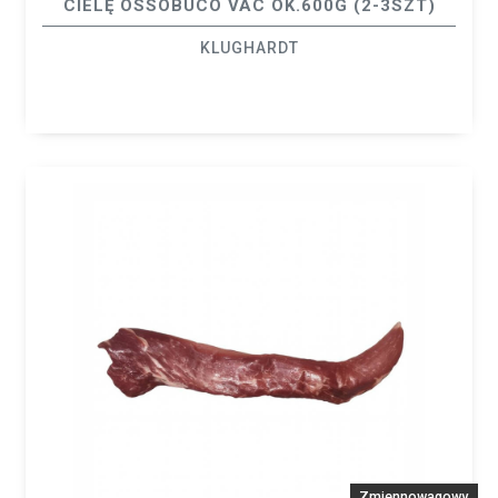
CIELĘ OSSOBUCO VAC OK.600G (2-3SZT)
KLUGHARDT
Zmiennowagowy