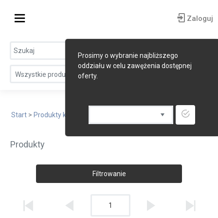
Zaloguj
Prosimy o wybranie najbliższego
oddziału w celu zawężenia dostępnej
Wszystkie produkty
oferty.
Start
>
Produkty kuchni orientalnej
> Oleje
Produkty
Filtrowanie
1