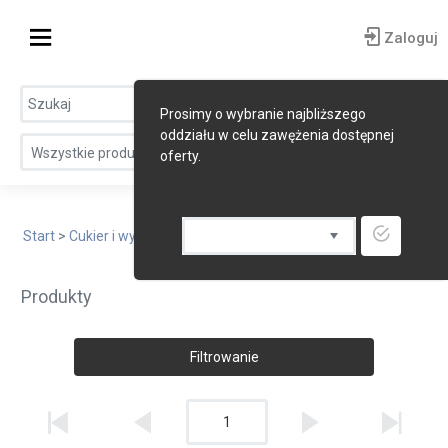
Zaloguj
Prosimy o wybranie najbliższego
oddziału w celu zawężenia dostępnej
Wszystkie produkty
oferty.
Start
>
Cukier i wyroby cukiernicze
> Miód
Produkty
Filtrowanie
1