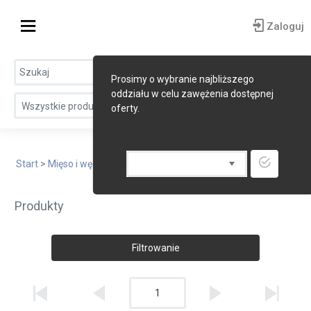
Zaloguj
Prosimy o wybranie najbliższego
oddziału w celu zawężenia dostępnej
Wszystkie produkty
oferty.
Start
>
Mięso i wędliny
> Jagniecina
Produkty
Filtrowanie
1