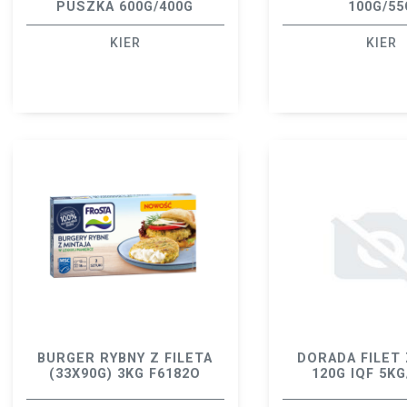
PUSZKA 600G/400G
100G/55
KIER
KIER
BURGER RYBNY Z FILETA
DORADA FILET 
(33X90G) 3KG F6182O
120G IQF 5KG