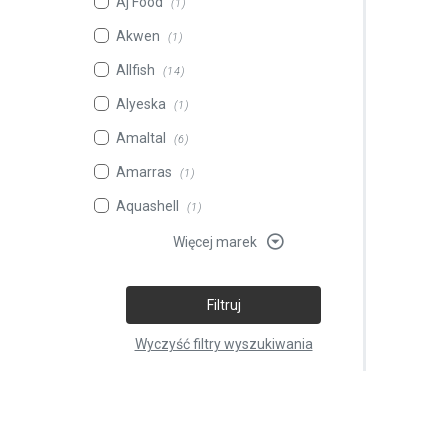
Aj Food
(1)
Akwen
(1)
Allfish
(14)
Alyeska
(1)
Amaltal
(6)
Amarras
(1)
Aquashell
(1)
Więcej marek
Filtruj
Wyczyść filtry wyszukiwania