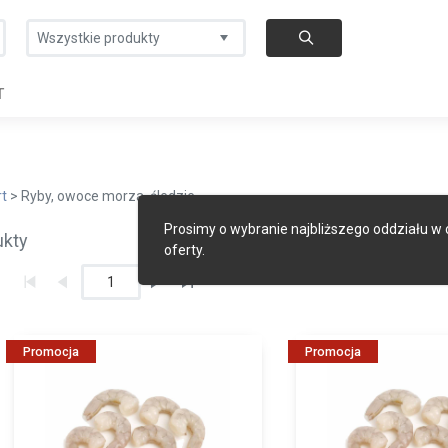
Wszystkie produkty
T
rt
> Ryby, owoce morza, śledzie
Prosimy o wybranie najbliższego oddziału w
ukty
oferty.
1
Promocja
Promocja