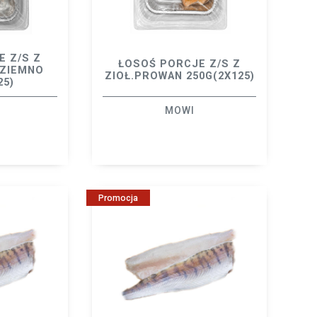
E Z/S Z
ŁOSOŚ PORCJE Z/S Z
DZIEMNO
ZIOŁ.PROWAN 250G(2X125)
25)
MOWI
Promocja