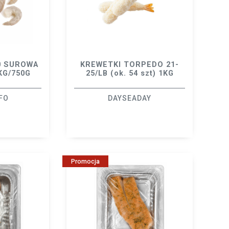
0 SUROWA
KREWETKI TORPEDO 21-
KG/750G
25/LB (ok. 54 szt) 1KG
FO
DAYSEADAY
Promocja