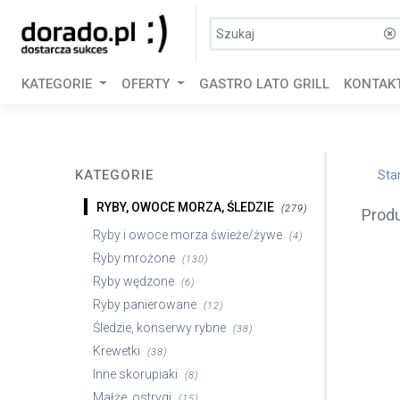
KATEGORIE
OFERTY
GASTRO LATO GRILL
KONTAK
KATEGORIE
Sta
RYBY, OWOCE MORZA, ŚLEDZIE
(279)
Prod
Ryby i owoce morza świeże/żywe
(4)
Ryby mrożone
(130)
Ryby wędzone
(6)
Ryby panierowane
(12)
Śledzie, konserwy rybne
(38)
Krewetki
(38)
Inne skorupiaki
(8)
Małże, ostrygi
(15)