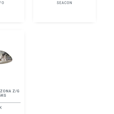
FO
SEACON
ZONA Z/G
5KG
K