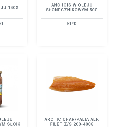
ANCHOIS W OLEJU
EJU 140G
SŁONECZNIKOWYM 50G
KI
KIER
OLEJU
ARCTIC CHAR/PALIA ALP.
YM SŁOIK
FILET Z/S 200-400G