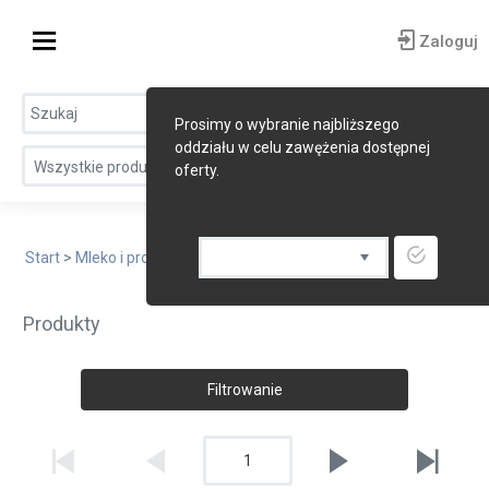
Zaloguj
Prosimy o wybranie najbliższego
oddziału w celu zawężenia dostępnej
Wszystkie produkty
oferty.
Start
>
Mleko i produkty mleczne
> Sery żółte twarde
Produkty
Filtrowanie
1