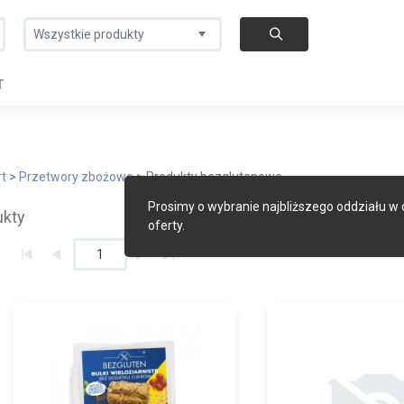
Wszystkie produkty
T
rt
>
Przetwory zbożowe
> Produkty bezglutenowe
Prosimy o wybranie najbliższego oddziału w
ukty
oferty.
1