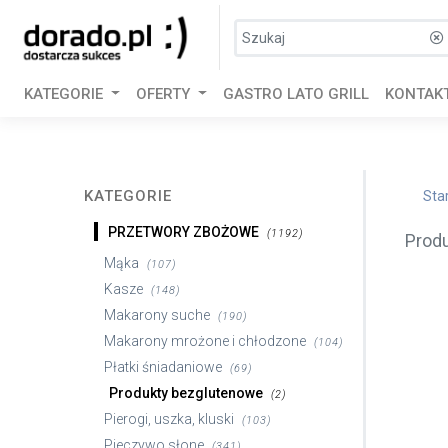
KATEGORIE
OFERTY
GASTRO LATO GRILL
KONTAK
KATEGORIE
Sta
PRZETWORY ZBOŻOWE
(1192)
Prod
Mąka
(107)
Kasze
(148)
Makarony suche
(190)
Makarony mrożone i chłodzone
(104)
Płatki śniadaniowe
(69)
Produkty bezglutenowe
(2)
Pierogi, uszka, kluski
(103)
Pieczywo słone
(341)